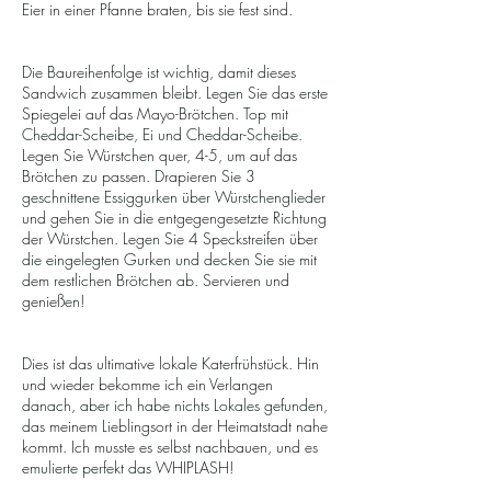
Eier in einer Pfanne braten, bis sie fest sind.
Die Baureihenfolge ist wichtig, damit dieses
Sandwich zusammen bleibt. Legen Sie das erste
Spiegelei auf das Mayo-Brötchen. Top mit
Cheddar-Scheibe, Ei und Cheddar-Scheibe.
Legen Sie Würstchen quer, 4-5, um auf das
Brötchen zu passen. Drapieren Sie 3
geschnittene Essiggurken über Würstchenglieder
und gehen Sie in die entgegengesetzte Richtung
der Würstchen. Legen Sie 4 Speckstreifen über
die eingelegten Gurken und decken Sie sie mit
dem restlichen Brötchen ab. Servieren und
genießen!
Dies ist das ultimative lokale Katerfrühstück. Hin
und wieder bekomme ich ein Verlangen
danach, aber ich habe nichts Lokales gefunden,
das meinem Lieblingsort in der Heimatstadt nahe
kommt. Ich musste es selbst nachbauen, und es
emulierte perfekt das WHIPLASH!