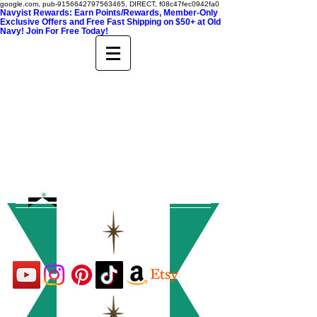
google.com, pub-9156642797563465, DIRECT, f08c47fec0942fa0
Navyist Rewards: Earn Points/Rewards, Member-Only
Exclusive Offers and Free Fast Shipping on $50+ at Old
Navy! Join For Free Today!