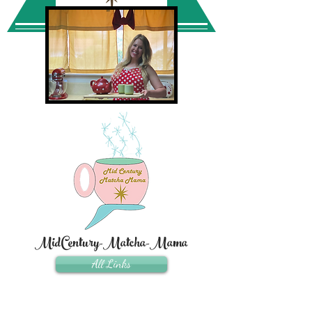
MidCentury-Matcha-Mama
All Links