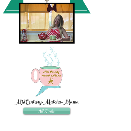
MidCentury-Matcha-Mama
All Links