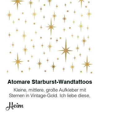
Atomare Starburst-Wandtattoos
Kleine, mittlere, große Aufkleber mit
Sternen in Vintage-Gold. Ich liebe diese,
um verschiedenen Räumen meines
Heim
Hauses ein schnelles, günstiges Mid-
Century-Flair zu verleihen. Die Sterne
waren ein zusätzlicher Bonus, den ich
verwendet habe, um Sternbilder im
Weltraum-Kinderzimmer meines Sohnes
zu bauen!