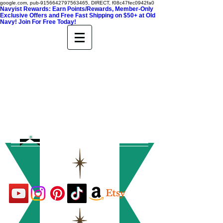
google.com, pub-9156642797563465, DIRECT, f08c47fec0942fa0
Navyist Rewards: Earn Points/Rewards, Member-Only
Exclusive Offers and Free Fast Shipping on $50+ at Old
Navy! Join For Free Today!