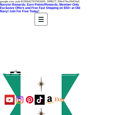
google.com, pub-9156642797563465, DIRECT, f08c47fec0942fa0
Navyist Rewards: Earn Points/Rewards, Member-Only
Exclusive Offers and Free Fast Shipping on $50+ at Old
Navy! Join For Free Today!